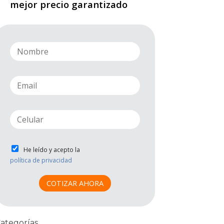
mejor precio garantizado
n
a
m
e
e
*
m
a
i
p
l
h
*
o
n
P
He leído y acepto la
e
r
política de privacidad
*
i
v
COTIZAR AHORA
a
c
i
d
ategorías