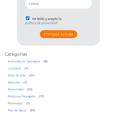
p
l
h
*
o
n
P
He leído y acepto la
e
política de privacidad
r
*
i
v
COTIZAR AHORA
a
c
i
Categorías
d
a
Alimentación Saludable
(8)
d
Colombia
(7)
*
Estilo de Vida
(21)
Mascotas
(1)
Maternidad
(12)
Medicina Prepagada
(17)
Paternidad
(1)
Plan de Salud
(37)