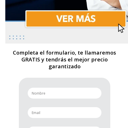
Completa el formulario, te llamaremos
GRATIS y tendrás el mejor precio
garantizado
n
a
m
e
e
*
m
a
i