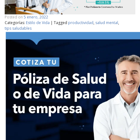
Posted on
5 enero, 2022
Categorías:
Estilo de Vida
|
Tagged
productividad
,
salud mental
,
tips saludables