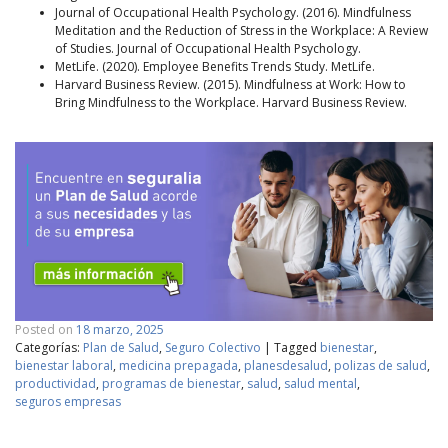
Journal of Occupational Health Psychology. (2016). Mindfulness
Meditation and the Reduction of Stress in the Workplace: A Review
of Studies. Journal of Occupational Health Psychology.
MetLife. (2020). Employee Benefits Trends Study. MetLife.
Harvard Business Review. (2015). Mindfulness at Work: How to
Bring Mindfulness to the Workplace. Harvard Business Review.
Posted on
18 marzo, 2025
Categorías:
Plan de Salud
,
Seguro Colectivo
|
Tagged
bienestar
,
bienestar laboral
,
medicina prepagada
,
planesdesalud
,
polizas de salud
,
productividad
,
programas de bienestar
,
salud
,
salud mental
,
seguros empresas