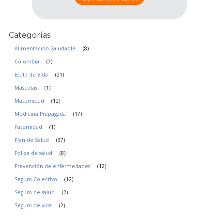
a
c
i
Categorías
d
a
Alimentación Saludable
(8)
d
Colombia
(7)
*
Estilo de Vida
(21)
Mascotas
(1)
Maternidad
(12)
Medicina Prepagada
(17)
Paternidad
(1)
Plan de Salud
(37)
Poliza de salud
(8)
Prevención de enfermedades
(12)
Seguro Colectivo
(12)
Seguro de salud
(2)
Seguro de vida
(2)