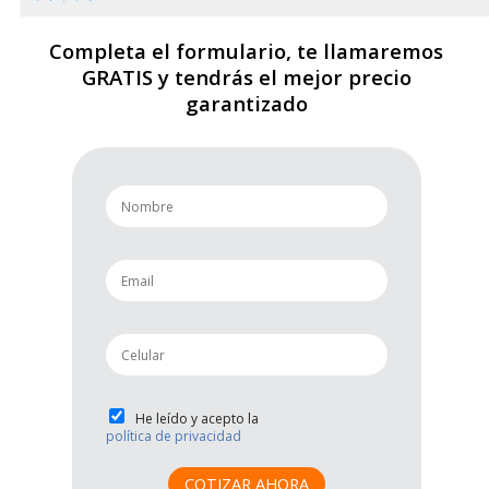
Completa el formulario, te llamaremos
GRATIS y tendrás el mejor precio
garantizado
n
a
m
e
e
*
m
a
i
p
l
h
*
o
n
P
He leído y acepto la
e
política de privacidad
r
*
i
v
COTIZAR AHORA