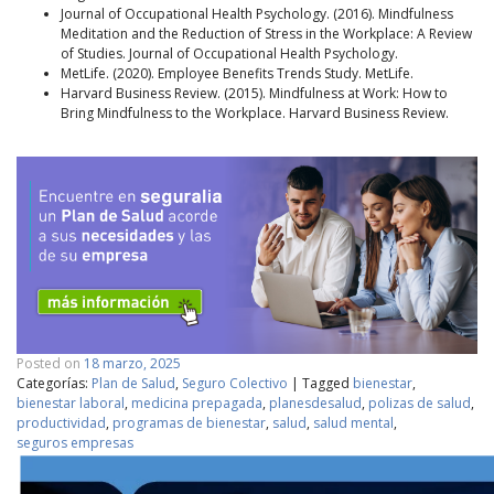
Journal of Occupational Health Psychology. (2016). Mindfulness
Meditation and the Reduction of Stress in the Workplace: A Review
of Studies. Journal of Occupational Health Psychology.
MetLife. (2020). Employee Benefits Trends Study. MetLife.
Harvard Business Review. (2015). Mindfulness at Work: How to
Bring Mindfulness to the Workplace. Harvard Business Review.
Posted on
18 marzo, 2025
Categorías:
Plan de Salud
,
Seguro Colectivo
|
Tagged
bienestar
,
bienestar laboral
,
medicina prepagada
,
planesdesalud
,
polizas de salud
,
productividad
,
programas de bienestar
,
salud
,
salud mental
,
seguros empresas