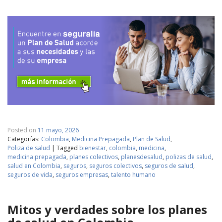
Posted on
11 mayo, 2026
Categorías:
Colombia
,
Medicina Prepagada
,
Plan de Salud
,
Poliza de salud
|
Tagged
bienestar
,
colombia
,
medicina
,
medicina prepagada
,
planes colectivos
,
planesdesalud
,
polizas de salud
,
salud en Colombia
,
seguros
,
seguros colectivos
,
seguros de salud
,
seguros de vida
,
seguros empresas
,
talento humano
Mitos y verdades sobre los planes