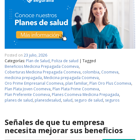
Posted on
23 julio, 2026
Categorías:
Plan de Salud
,
Poliza de salud
|
Tagged
Beneficios Medicina Prepagada Coomeva
,
Coberturas Medicina Prepagada Coomeva
,
colombia
,
Coomeva
,
medicina prepagada
,
Medicina prepagada Coomeva
,
Oro Prime Empresarial Coomeva
,
plan familiar
,
Plan Oro Plus Coomeva
,
Plan Plata Joven Coomeva
,
Plan Plata Prime Coomeva
,
Plan Preferente Coomeva
,
Planes Coomeva Medicina Prepagada
,
planes de salud
,
planesdesalud
,
salud
,
seguro de salud
,
seguros
Señales de que tu empresa
necesita mejorar sus beneficios