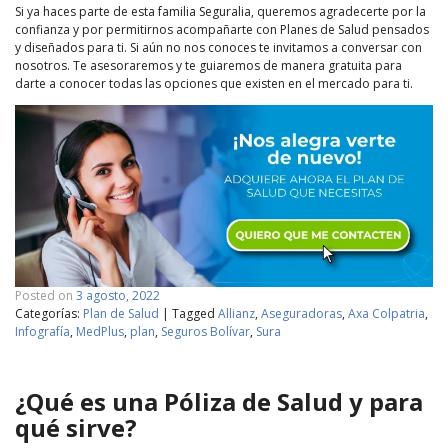
Si ya haces parte de esta familia Seguralia, queremos agradecerte por la
confianza y por permitirnos acompañarte con Planes de Salud pensados
y diseñados para ti. Si aún no nos conoces te invitamos a conversar con
nosotros. Te asesoraremos y te guiaremos de manera gratuita para
darte a conocer todas las opciones que existen en el mercado para ti.
Posted on
3 agosto, 2022
Categorías:
Plan de Salud
|
Tagged
Allianz
,
Aseguradoras
,
Axa Colpatria
,
Infografía
,
MedPlus
,
plan
,
Seguros Bolívar
,
Sura
¿Qué es una Póliza de Salud y para
qué sirve?