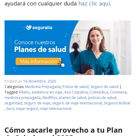
ayudará con cualquier duda
haz clic aquí
.
Posted on
16 diciembre, 2025
Categorías:
Medicina Prepagada
,
Poliza de salud
,
Seguro de salud
|
Tagged
Allianz
,
asistencia en viaje
,
Axa Colpatria
,
Colmédica
,
Coomeva
,
medicina prepagada
,
MedPlus
,
planes de salud
,
polizas de salud
,
seguridad
,
seguro de viaje
,
seguro de viaje internacional
,
Seguros Bolívar
,
Sura
,
viajar seguro
,
viaje internacional
Cómo sacarle provecho a tu Plan