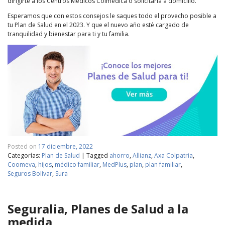
dirigirte a los Centros Médicos Colmédica o solicitarla a domicilio.
Esperamos que con estos consejos le saques todo el provecho posible a
tu Plan de Salud en el 2023. Y que el nuevo año esté cargado de
tranquilidad y bienestar para ti y tu familia.
Posted on
17 diciembre, 2022
Categorías:
Plan de Salud
|
Tagged
ahorro
,
Allianz
,
Axa Colpatria
,
Coomeva
,
hijos
,
médico familiar
,
MedPlus
,
plan
,
plan familiar
,
Seguros Bolívar
,
Sura
Seguralia, Planes de Salud a la
medida