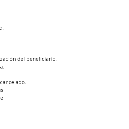
d.
zación del beneficiario.
a.
cancelado.
s.
je