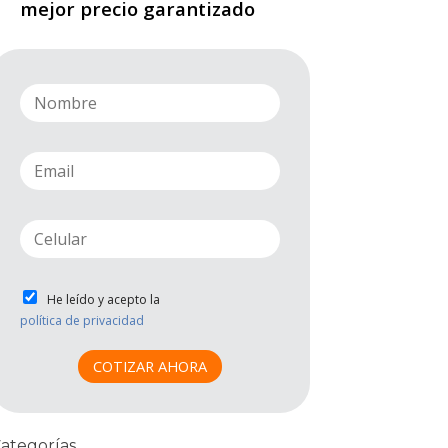
mejor precio garantizado
n
a
m
e
e
*
m
a
i
p
l
h
*
o
n
P
He leído y acepto la
e
r
política de privacidad
*
i
v
COTIZAR AHORA
a
c
i
d
ategorías