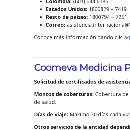
Colombia:
(601) 644 6185
Estados Unidos:
1800829 – 7419
Resto de países:
1800794 – 7251
Correo:
asistencia.internaciona
Conoce más información dando clic
aq
Coomeva Medicina 
Solicitud de certificados de asistenci
Montos de coberturas:
Cobertura de
de salud.
Días de viaje:
Máximo 30 días cada vi
Otros servicios de la entidad dependi