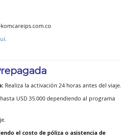
l@komcareips.com.co
uí
.
Prepagada
a:
Realiza la activación 24 horas antes del viaje.
 hasta USD 35.000 dependiendo al programa
aje.
endo el costo de póliza o asistencia de