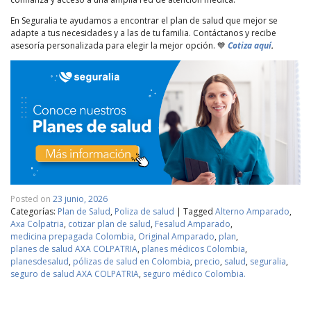
En Seguralia te ayudamos a encontrar el plan de salud que mejor se
adapte a tus necesidades y a las de tu familia. Contáctanos y recibe
asesoría personalizada para elegir la mejor opción. 💙
Cotiza aquí
.
Posted on
23 junio, 2026
Categorías:
Plan de Salud
,
Poliza de salud
|
Tagged
Alterno Amparado
,
Axa Colpatria
,
cotizar plan de salud
,
Fesalud Amparado
,
medicina prepagada Colombia
,
Original Amparado
,
plan
,
planes de salud AXA COLPATRIA
,
planes médicos Colombia
,
planesdesalud
,
pólizas de salud en Colombia
,
precio
,
salud
,
seguralia
,
seguro de salud AXA COLPATRIA
,
seguro médico Colombia.