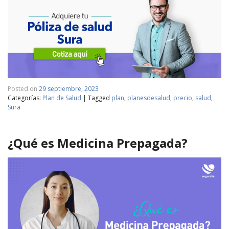
Posted on
29 septiembre, 2023
Categorías:
Plan de Salud
|
Tagged
plan
,
planesdesalud
,
precio
,
salud
,
Sura
¿Qué es Medicina Prepagada?