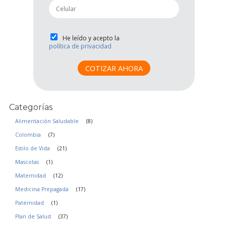
p
l
h
*
o
n
P
He leído y acepto la
e
política de privacidad
r
*
i
v
COTIZAR AHORA
a
c
i
Categorías
d
a
Alimentación Saludable
(8)
d
Colombia
(7)
*
Estilo de Vida
(21)
Mascotas
(1)
Maternidad
(12)
Medicina Prepagada
(17)
Paternidad
(1)
Plan de Salud
(37)