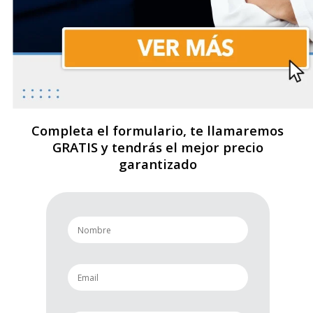
Completa el formulario, te llamaremos
GRATIS y tendrás el mejor precio
garantizado
n
a
m
e
e
*
m
a
i