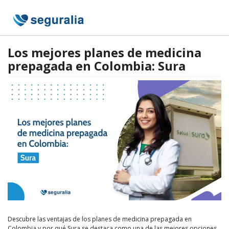
Skip
to
content
Los mejores planes de medicina
prepagada en Colombia: Sura
Descubre las ventajas de los planes de medicina prepagada en
Colombia y por qué Sura se destaca como una de las mejores opciones.