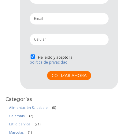
a
m
e
e
*
m
a
i
p
l
h
*
o
n
P
He leído y acepto la
e
política de privacidad
r
*
i
v
COTIZAR AHORA
a
c
i
Categorías
d
a
Alimentación Saludable
(8)
d
Colombia
(7)
*
Estilo de Vida
(21)
Mascotas
(1)