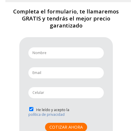
Completa el formulario, te llamaremos
GRATIS y tendrás el mejor precio
garantizado
n
a
m
e
e
*
m
a
i
p
l
h
*
o
n
P
He leído y acepto la
e
política de privacidad
r
*
i
v
COTIZAR AHORA