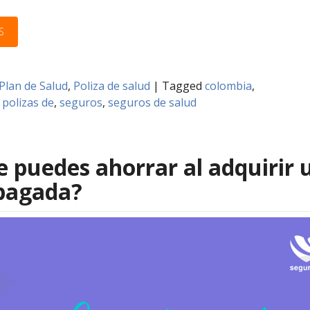
S
Plan de Salud
,
Poliza de salud
|
Tagged
colombia
,
,
polizas de
,
seguros
,
seguros de salud
e puedes ahorrar al adquirir 
epagada?