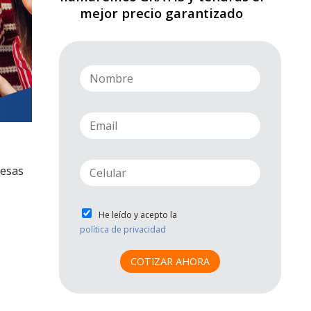
mejor precio garantizado
n
a
m
e
e
*
m
a
i
p
resas
l
h
*
o
n
P
He leído y acepto la
e
r
política de privacidad
*
i
v
COTIZAR AHORA
a
c
i
d