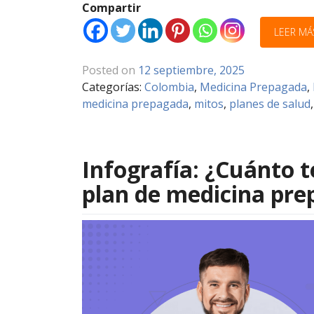
Compartir
LEER MÁ
Posted on
12 septiembre, 2025
Categorías:
Colombia
,
Medicina Prepagada
,
medicina prepagada
,
mitos
,
planes de salud
Infografía: ¿Cuánto t
plan de medicina pr