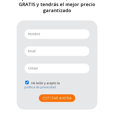
GRATIS y tendrás el mejor precio
garantizado
n
a
m
e
e
*
m
a
i
p
l
h
*
o
n
P
He leído y acepto la
e
política de privacidad
r
*
i
v
COTIZAR AHORA
a
c