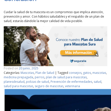
Cuidar la salud de tu mascota es un compromiso que implica atención,
prevención y amor. Con hábitos saludables y el respaldo de un plan de
salud, estarás dándole la mejor calidad de vida posible.
Posted on
20 junio, 2025
Categorías:
Mascotas
,
Plan de Salud
|
Tagged
consejos
,
gatos
,
mascotas
,
medicina prepagada
,
perros
,
plan de salud para mascotas
,
planesdesalud
,
polizas de salud
,
Prevención de enfermedades
,
salud
,
salud para mascotas
,
seguro de mascotas
,
veterinaria