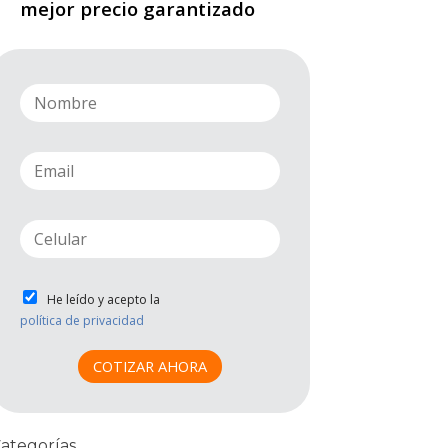
mejor precio garantizado
n
a
m
e
e
*
m
a
i
p
l
h
*
o
n
P
He leído y acepto la
e
r
política de privacidad
*
i
v
COTIZAR AHORA
a
c
i
d
ategorías