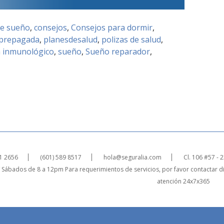
de sueño
,
consejos
,
Consejos para dormir
,
 prepagada
,
planesdesalud
,
polizas de salud
,
a inmunológico
,
sueño
,
Sueño reparador
,
1 2656
(601) 589 8517
hola@seguralia.com
Cl. 106 #57 - 
 Sábados de 8 a 12pm
Para requerimientos de servicios, por favor contactar d
atención 24x7x365