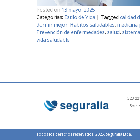
Posted on
13 mayo, 2025
Categorías:
Estilo de Vida
|
Tagged
calidad 
dormir mejor
,
Hábitos saludables
,
medicina
Prevención de enfermedades
,
salud
,
sistem
vida saludable
323 22
5pm /
Todos los derechos reservados. 2025. Seguralia Ltda.