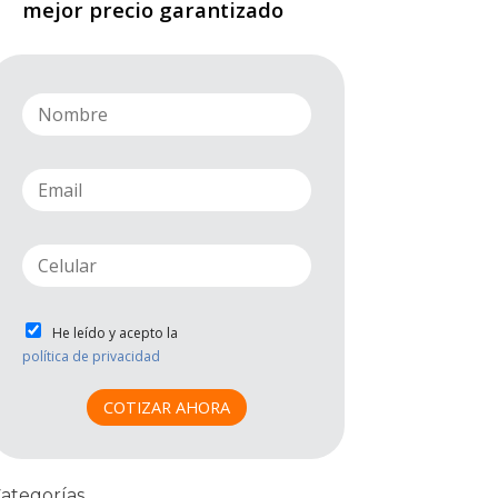
mejor precio garantizado
n
a
m
e
e
*
m
a
i
p
l
h
*
o
n
P
He leído y acepto la
e
r
política de privacidad
*
i
v
COTIZAR AHORA
a
c
i
d
ategorías