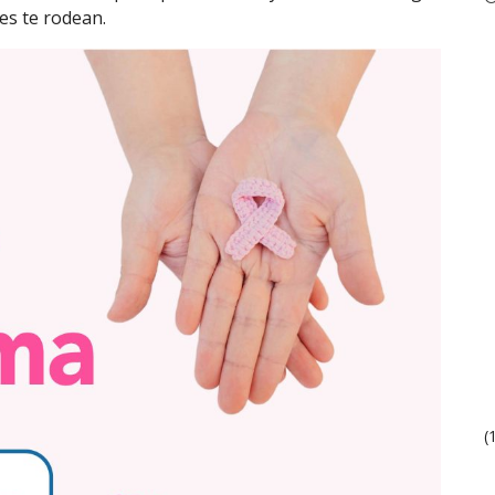
nes te rodean.
(