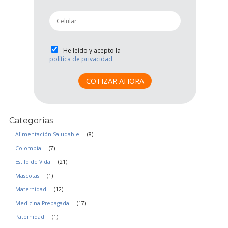
a
i
p
l
h
*
o
n
P
He leído y acepto la
e
política de privacidad
r
*
i
v
COTIZAR AHORA
a
c
i
Categorías
d
a
Alimentación Saludable
(8)
d
Colombia
(7)
*
Estilo de Vida
(21)
Mascotas
(1)
Maternidad
(12)
Medicina Prepagada
(17)
Paternidad
(1)