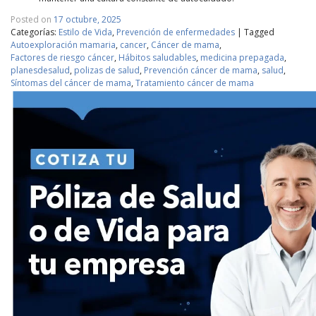
Posted on
17 octubre, 2025
Categorías:
Estilo de Vida
,
Prevención de enfermedades
|
Tagged
Autoexploración mamaria
,
cancer
,
Cáncer de mama
,
Factores de riesgo cáncer
,
Hábitos saludables
,
medicina prepagada
,
planesdesalud
,
polizas de salud
,
Prevención cáncer de mama
,
salud
,
Síntomas del cáncer de mama
,
Tratamiento cáncer de mama