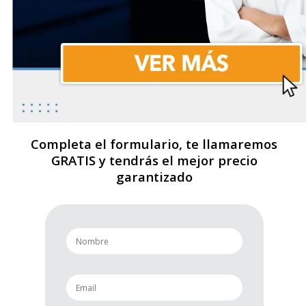
Completa el formulario, te llamaremos
GRATIS y tendrás el mejor precio
garantizado
n
a
m
e
e
*
m