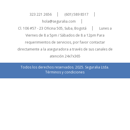
323 221 2656
(601) 589 8517
hola@seguralia.com
Cl. 106 #57 - 23 Oficina 505, Suba, Bogotá
Lunes a
Viernes de 8 a 5pm / Sábados de 8 a 12pm
Para
requerimientos de servicios, por favor contactar
directamente a la aseguradora a través de sus canales de
atención 24x7x365
Todos los derechos reservados. 2025. Seguralia Ltda.
Términos y condiciones