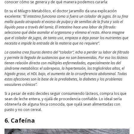
conocer cómo se genera y de qué manera podemos curarla:
En su el Milagro Metabólico, el doctor Jaramillo da una explicación
excelente:
“El intestino funciona como si fuera un colador de jugos. En su fina
malla queda atrapado el exceso de pulpa y de semillas de la fruta y solo el
líquido pasa a través del tamiz. El intestino hace una labor de filtrado:
selecciona qué debe asimilar el organismo y elimina el resto. Ahora imagine
que el colador de jugos, de tanto uso, empieza a deja pasar los nutrientes que
necesita e impide la entrada de la materia que no requiere”.
La caseína crea fisuras dentro del “colador”, echa a perder su labor de filtrado
y permite la llegada de sustancias que no son bienvenidas. Por eso los lácteos
tienen relación directa con múltiples enfermedades, especialmente
las del
síndrome metabólico: el sobrepeso, la hipertensión, los triglicéridos altos, el
hígado graso, el HDL bajo, el aumento de la circunferencia abdominal. Todas
estas afecciones son la base de la prediabetes, la diabetes y los problemas
vasculares crónicos”.
Si a pesar de esto decides seguir consumiendo lácteos, compra los que
sean de leche entera, y ojalá de procedencia confiable. Lo ideal sería
obtenerla de alguna finca conocida, que ojalá sean alimentadas con
pasto y no con cereal.
6. Cafeína