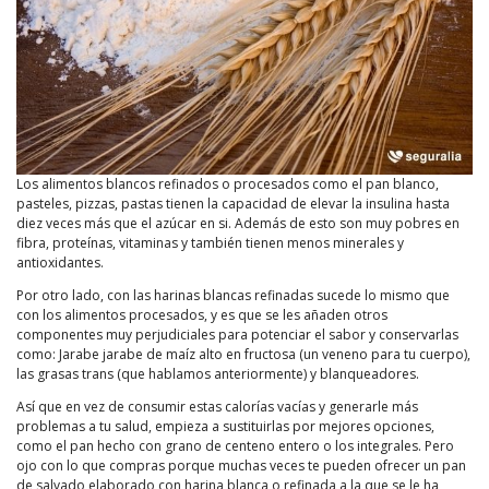
Los alimentos blancos refinados o procesados como el pan blanco,
pasteles, pizzas, pastas tienen la capacidad de elevar la insulina hasta
diez veces más que el azúcar en si. Además de esto son muy pobres en
fibra, proteínas, vitaminas y también tienen menos minerales y
antioxidantes.
Por otro lado, con las harinas blancas refinadas sucede lo mismo que
con los alimentos procesados, y es que se les añaden otros
componentes muy perjudiciales para potenciar el sabor y conservarlas
como: Jarabe jarabe de maíz alto en fructosa (un veneno para tu cuerpo),
las grasas trans (que hablamos anteriormente) y blanqueadores.
Así que en vez de consumir estas calorías vacías y generarle más
problemas a tu salud, empieza a sustituirlas por mejores opciones,
como el pan hecho con grano de centeno entero o los integrales. Pero
ojo con lo que compras porque muchas veces te pueden ofrecer un pan
de salvado elaborado con harina blanca o refinada a la que se le ha