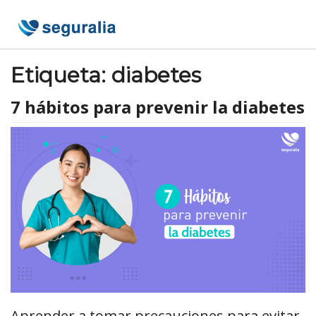
Skip
to
content
Etiqueta:
diabetes
7 hábitos para prevenir la diabetes
Aprender a tomar precauciones para evitar