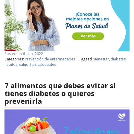
Posted on
6 julio, 2022
Categorías:
Prevención de enfermedades
|
Tagged
bienestar
,
diabetes
,
hábitos
,
salud
,
tips saludables
7 alimentos que debes evitar si
tienes diabetes o quieres
prevenirla