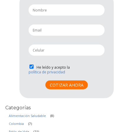
n
a
m
e
e
*
m
a
i
p
l
h
*
o
n
P
He leído y acepto la
e
política de privacidad
r
*
i
v
COTIZAR AHORA
a
c
i
Categorías
d
a
Alimentación Saludable
(8)
d
Colombia
(7)
*
Estilo de Vida
(21)