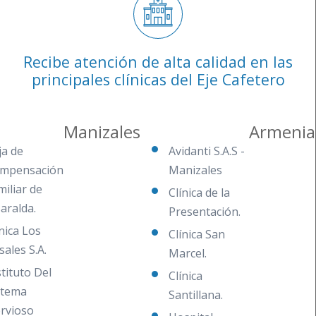
Recibe atención de alta calidad en las
principales clínicas del Eje Cafetero
Manizales
Armenia
ja de
Avidanti S.A.S -
mpensación
Manizales
miliar de
Clínica de la
saralda.
Presentación.
ínica Los
Clínica San
sales S.A.
Marcel.
stituto Del
Clínica
stema
Santillana.
rvioso